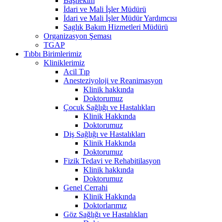
Başhekim
İdari ve Mali İşler Müdürü
İdari ve Mali İşler Müdür Yardımcısı
Saglık Bakım Hizmetleri Müdürü
Organizasyon Şeması
TGAP
Tıbbı Birimlerimiz
Kliniklerimiz
Acil Tıp
Anesteziyoloji ve Reanimasyon
Klinik hakkında
Doktorumuz
Çocuk Sağlığı ve Hastalıkları
Klinik Hakkında
Doktorumuz
Diş Sağlığı ve Hastalıkları
Klinik Hakkında
Doktorumuz
Fizik Tedavi ve Rehabitilasyon
Klinik hakkında
Doktorumuz
Genel Cerrahi
Klinik Hakkında
Doktorlarımız
Göz Sağlığı ve Hastalıkları