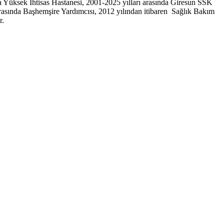
 Yüksek İhtisas Hastanesi, 2001-2025 yılları arasında Giresun SSK
rasında Başhemşire Yardımcısı, 2012 yılından itibaren Sağlık Bakım
r.