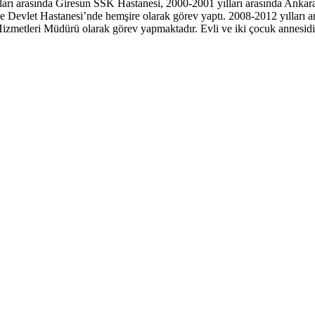
rı arasında Giresun SSK Hastanesi, 2000-2001 yılları arasında Ankara
e Devlet Hastanesi’nde hemşire olarak görev yaptı. 2008-2012 yılları a
izmetleri Müdürü olarak görev yapmaktadır. Evli ve iki çocuk annesidi