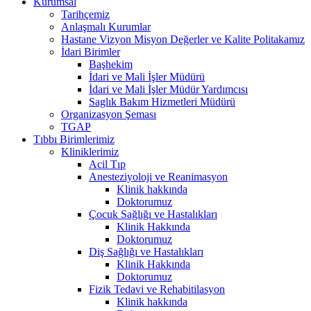
Kurumsal
Tarihçemiz
Anlaşmalı Kurumlar
Hastane Vizyon Misyon Değerler ve Kalite Politakamız
İdari Birimler
Başhekim
İdari ve Mali İşler Müdürü
İdari ve Mali İşler Müdür Yardımcısı
Saglık Bakım Hizmetleri Müdürü
Organizasyon Şeması
TGAP
Tıbbı Birimlerimiz
Kliniklerimiz
Acil Tıp
Anesteziyoloji ve Reanimasyon
Klinik hakkında
Doktorumuz
Çocuk Sağlığı ve Hastalıkları
Klinik Hakkında
Doktorumuz
Diş Sağlığı ve Hastalıkları
Klinik Hakkında
Doktorumuz
Fizik Tedavi ve Rehabitilasyon
Klinik hakkında